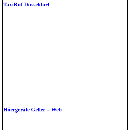
TaxiRuf Düsseldorf
Höergeräte Geller – Web