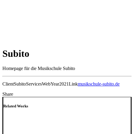
Subito
Homepage für die Musikschule Subito
Client
Subito
Services
Web
Year
2021
Link
musikschule-subito.de
Share
Related Works