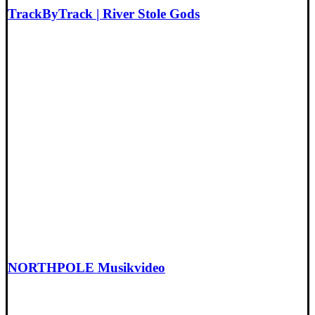
TrackByTrack | River Stole Gods
NORTHPOLE Musikvideo