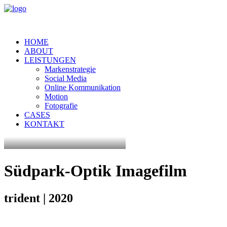
HOME
ABOUT
LEISTUNGEN
Markenstrategie
Social Media
Online Kommunikation
Motion
Fotografie
CASES
KONTAKT
Südpark-Optik
Imagefilm
trident
|
2020